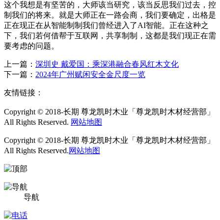
这个我想是有坚苦的，大师该当研究，该当反思我们过去，控
制我们的将来。就是大师正在一路会商，我们要确定，出格是
正在现正在从智能制制我们曾经进入了AI智能。正在这种之
下，我们若何借帮于互联网，共享制制，这都是我们现正在需
要考虑的问题。
上一篇：
深圳史 戴爱国：乘深港融合春风红木文化
下一篇：
2024年广州赋闲安全金尺度一览
友情链接：
Copyright © 2018-长期 尊龙凯时木业「尊龙凯时木材经营部」
All Rights Reserved.
网站地图
Copyright © 2018-长期 尊龙凯时木业「尊龙凯时木材经营部」
All Rights Reserved.
网站地图
导航