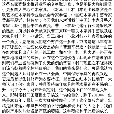
这些名家聪慧来推进业界的交换取进修，也是阐扬大咖能量吸
引更多国人关心红木家具。《对耳目》栏目本期出镜嘉宾是全
联艺术红木家具专业委员会专家参谋，中国红木家具手艺专家
曹新平易近。林伟华：今天我们来对话我们中国红木家具手艺
专家，我们曹新平易近教员。曹工正在我们这个行业能够说常
的熟悉，所以我今天就来跟曹工来聊一聊关木家具手艺以及红
木家具财产的一些话题。曹工想问一下您对行业的察看如许的
一个角度，您感觉我们这个财产这十多年，或者是这几年有看
到了哪些的一些变化或者是趋向？曹新平易近：我就是一曲正
在红木家具出产的第一线工做，和企业、和、和大师一路正在
鞭策地域财产的成长。正在这个过程傍边，我现正在清晰的看
到我们行业当前碰到了史无前例的坚苦！我们现正在不晓得我
们该当朝着哪个标的目的走，我们的将来是什么。可是我认为
这个问题大师能够正在一路会商。中国保守家具的再次兴起，
它最后是以集群财产为次要特征。就是正在红木的拉动下，大
师认识了保守家具，并且看待保守家具的需求量正在不竭的上
升。到了今天，财产严沉过剩。这个问题正在2008年起头出
来。那时候我们国度提出了搞这个供给侧的，到了2010年，出
格是2012年，最初一次大红酸枝跌价，过了这个阶段之后，出
格是比来这几年世界经济的下行趋向和现正在的大之下，我们
的财产步队能够说是严沉的萎缩。这种萎缩利于此后的成长，