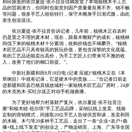
和田旅逛的依尔夏提·依不拉音佳耦发觉了本地核桃木手工艺
品的贸易潜力，但同时也留意到因产质量量良莠不齐、销不畅
等问题，很多手艺人纷纷转行，保守木雕身手日渐式微，由此
发生创业设法。
依尔夏提·依不拉音告诉记者，几年前，核桃木正在农村
仍是置之不理的废木材，现在，跟着木雕财产的成长，核桃林
间伐下来的核桃木材十分紧俏，收购价钱也不竭攀升。“核桃
木匠艺品不只具有较高的抚玩价值，更包含深挚的文化底蕴。
有的工艺品还能卖出高价，为手工艺匠人们带来可不雅的收
入，改善了他们的糊口前提。”。
中新社新疆和田8月18日电 (记者 应妮)“核桃木正在《本
草纲目》中就有记录，它是硬木中的贵族……”当记者日前走
进新疆和田县巴格其镇故城村一家核桃木匠艺品厂房时，24岁
的木克热木·买吐尔送正对动手机做曲播。
为了更好地帮力村落财产复兴，依尔夏提·依不拉音注
册“和核木睦·祖尔琪”手工艺品品牌，采纳以线上发卖、线验
定制的营销模式，间接取20位手艺人告竣供货和谈，发卖和田
的木碗、木勺等20多种手工艺品，走出了一条“企业+农户+曲
播+线上线下发卖”的创业之，产物远销至、上海、广东等全国