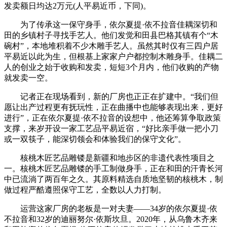
发卖额日均达2万元(人平易近币，下同)。
为了传承这一保守身手，依尔夏提·依不拉音佳耦深切和
田的乡镇村子寻找手艺人。他们发觉和田县巴格其镇有个“木
碗村”，本地堆积着不少木雕手艺人。虽然其时仅有三四户居
平易近以此为生，但根基上家家户户都控制木雕身手。佳耦二
人的创业之始于收购和发卖，短短3个月内，他们收购的产物
就发卖一空。
记者正在现场看到，新的厂房也正正在扩建中。“我们但
愿让出产过程更有抚玩性，正在曲播中也能够表现出来，更好
进行”，正在依尔夏提·依不拉音的设想中，他还筹算争取政策
支撑，来岁开设一家工艺品平易近宿，“好比亲手做一把小刀
或一双筷子，能深切领会和体验我们的保守文化”。
核桃木匠艺品雕镂是新疆和地步区的非遗代表性项目之
一。核桃木匠艺品雕镂的手工制做身手，正在和田的汗青长河
中已流淌了两百年之久。其原料精选自质地坚韧的核桃木，制
做过程严酷遵照保守工艺，全数以人力打制。
运营这家厂房的老板是一对夫妻——34岁的依尔夏提·依
不拉音和32岁的迪丽努尔·依斯坎旦。2020年，从乌鲁木齐来